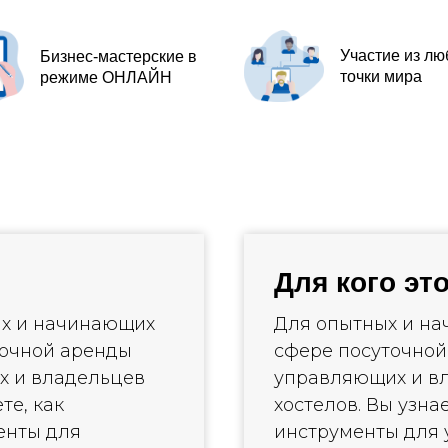
Участие из лю
Бизнес-мастерские в
точки мира
режиме ОНЛАЙН
Для кого эт
х и начинающих
Для опытных и н
точной аренды
сфере посуточной
х и владельцев
управляющих и вл
те, как
хостелов. Вы узна
енты для
инструменты для 