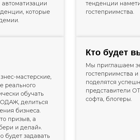
и автоматизации
тенденции намети
енденции, которые
гостеприимства.
демии.
Кто будет в
Мы приглашаем э
гостеприимства и
знес-мастерские,
поделятся успеш
ме реального
представители ОТ
ически обучать
софта, блогеры.
ДАЖ, делиться
ения бизнеса.
то призыв, а
бери и делай».
о будет задавать