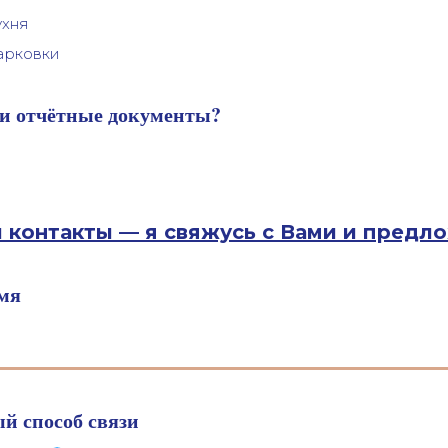
ухня
арковки
ли отчётные документы?
и контакты — я свяжусь с Вами и предл
мя
й способ связи