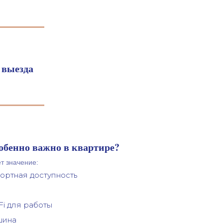
 выезда
собенно важно в квартире?
т значение:
портная доступность
Fi для работы
шина