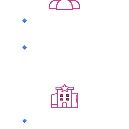
положительные отзывы без
принуждения — благодаря внедрению
бизнес-процессов
повышение рейтинга на площадках
бронирования
ДЛЯ ИНДУСТРИИ
формирование достойного образа
владельцев посуточных квартир,