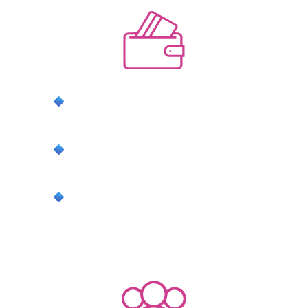
системную прибыль с выполнением
плана продаж
стабильную загрузку, забыв про
несезон
свободное время без выгорания и с
понятным контролем
ДЛЯ ГОСТЕЙ