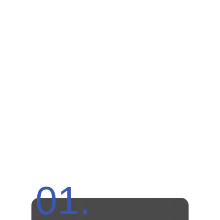
Малым отелем или
апартаментами
КТО ПРИХОДИТ К НАМ НА
ОБУЧЕНИЕ —
И ПОЛУЧАЕТ РЕЗУЛЬТАТ
НАЙДИТЕ СЕБЯ, ЧТОБЫ ПОНЯТЬ ВАШУ ТОЧКУ А
ДЛЯ АУДИТА БИЗНЕСА (В 1 МОДУЛЕ)
01.