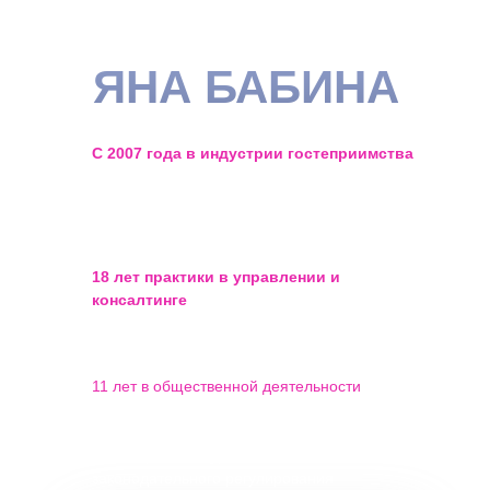
ЯНА БАБИНА
С 2007 года в индустрии гостеприимства
— прошла путь от публикаций в газетах о
сдаче жилья до побед в профильных
конкурсах
18 лет практики в управлении и
консалтинге
объектов посуточной
аренды, малых отелей и апартаментов
11 лет в общественной деятельности
— продвигаю реальные интересы
владельцев малых средств
размещения на уровне
законодательного регулирования