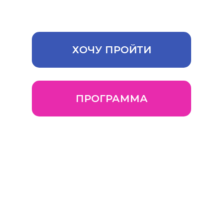
управление Вашим бизнесном
ХОЧУ ПРОЙТИ
ПРОГРАММА
Наставник Женского бизнес-
клуба - президент Гильдии
владельцев посуточной
аренды жилья, гостевых
домов, малых отелей и
апартаментов России