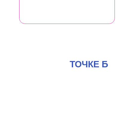
спиральной динамики.
ЧТО ВЫ ПОЛУЧАЕТЕ
В СВОЕЙ
ТОЧКЕ Б
от участия в
Женском бизнес-
клубе
ЛИЧНО