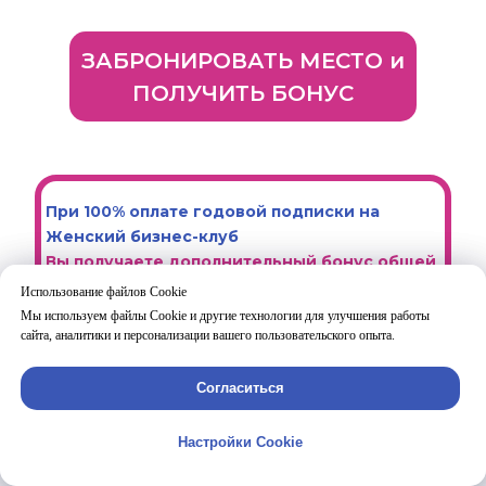
ЗАБРОНИРОВАТЬ МЕСТО и
ПОЛУЧИТЬ БОНУС
При 100% оплате годовой подписки на
Женский бизнес-клуб
Вы получаете дополнительный бонус общей
стоимостью
59 900 рублей
:
Использование файлов Cookie
Использование файлов Cookie
Мы используем файлы Cookie и другие технологии для улучшения работы
Мы используем файлы Cookie и другие технологии для улучшения работы
Доступ к программе "Сам Себе
сайта, аналитики и персонализации вашего пользовательского опыта.
сайта, аналитики и персонализации вашего пользовательского опыта.
Маркетолог";
Согласиться
Согласиться
Доступ к 11 записям "Планерки
посуточника"
Настройки Cookie
Настройки Cookie
с разбором 11 бизнес-процессов, актуальных