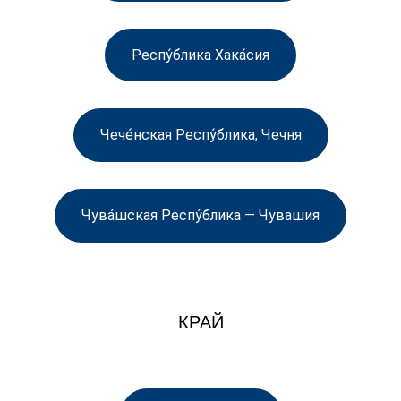
Респу́блика Хака́сия
Чече́нская Респу́блика, Чечня
Чува́шская Респу́блика — Чувашия
КРАЙ