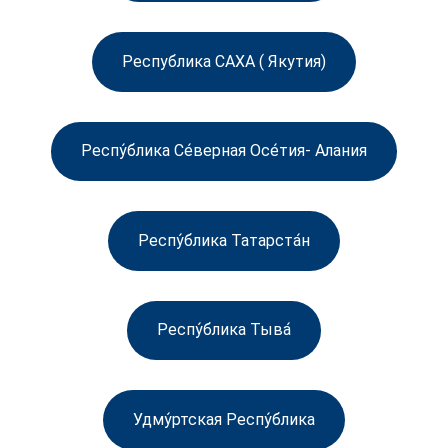
Республика САХА ( Якутия)
Респу́блика Се́верная Осе́тия- Алания
Респу́блика Татарста́н
Респу́блика Тыва́
Удму́ртская Респу́блика