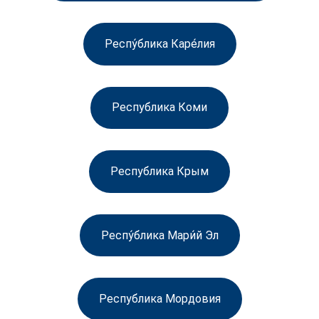
Респу́блика Каре́лия
Республика Коми
Республика Крым
Респу́блика Мари́й Эл
Республика Мордовия