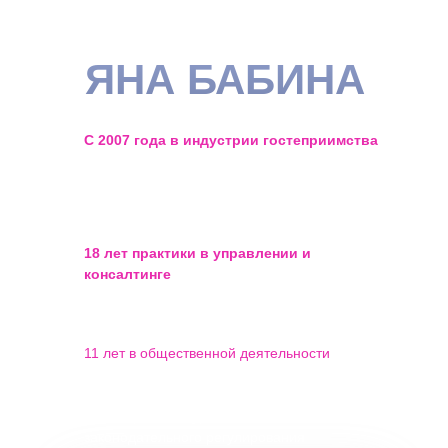
ЯНА БАБИНА
С 2007 года в индустрии гостеприимства
— прошла путь от публикаций в газетах о
сдаче жилья до побед в профильных
конкурсах
18 лет практики в управлении и
консалтинге
объектов посуточной
аренды, малых отелей и апартаментов
11 лет в общественной деятельности
— продвигаю реальные интересы
владельцев малых средств
размещения на уровне
законодательного регулирования