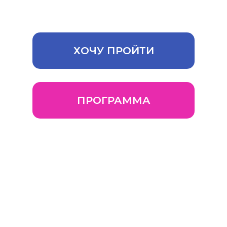
управление Вашим бизнесном
ХОЧУ ПРОЙТИ
ПРОГРАММА
Наставник Женского бизнес-
клуба - президент Гильдии
владельцев посуточной
аренды жилья, гостевых
домов, малых отелей и
апартаментов России