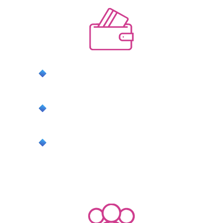
системную прибыль с выполнением
плана продаж
стабильную загрузку, забыв про
несезон
свободное время без выгорания и с
понятным контролем
ДЛЯ ГОСТЕЙ