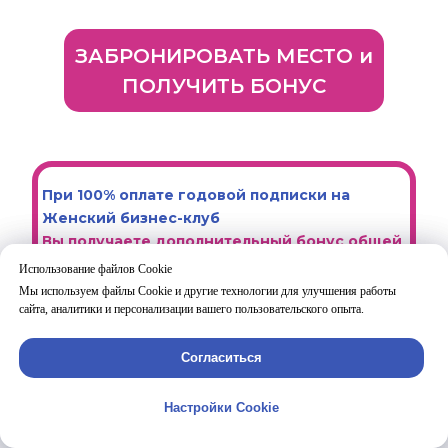
ЗАБРОНИРОВАТЬ МЕСТО и
ПОЛУЧИТЬ БОНУС
При 100% оплате годовой подписки на
Женский бизнес-клуб
Вы получаете дополнительный бонус общей
стоимостью
59 900 рублей
:
Использование файлов Cookie
Использование файлов Cookie
Мы используем файлы Cookie и другие технологии для улучшения работы
Мы используем файлы Cookie и другие технологии для улучшения работы
Доступ к программе "Сам Себе
сайта, аналитики и персонализации вашего пользовательского опыта.
сайта, аналитики и персонализации вашего пользовательского опыта.
Маркетолог";
Согласиться
Согласиться
Доступ к 11 записям "Планерки
посуточника"
Настройки Cookie
Настройки Cookie
с разбором 11 бизнес-процессов, актуальных