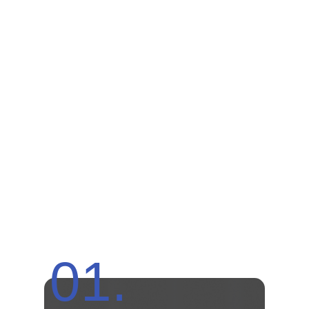
Малым отелем или
апартаментами
КТО ПРИХОДИТ К НАМ НА
ОБУЧЕНИЕ —
И ПОЛУЧАЕТ РЕЗУЛЬТАТ
НАЙДИТЕ СЕБЯ, ЧТОБЫ ПОНЯТЬ ВАШУ ТОЧКУ А
ДЛЯ АУДИТА БИЗНЕСА (В 1 МОДУЛЕ)
01.