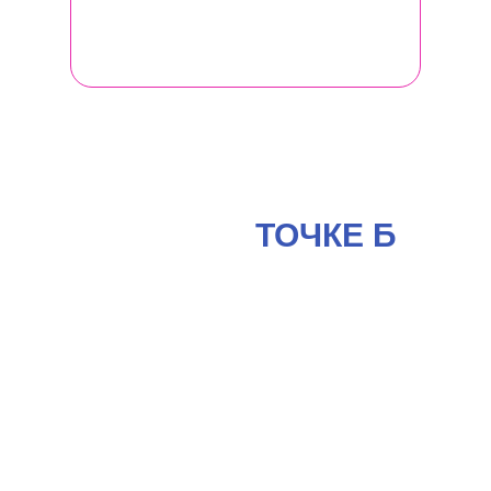
спиральной динамики.
ЧТО ВЫ ПОЛУЧАЕТЕ
В СВОЕЙ
ТОЧКЕ Б
от участия в
Женском бизнес-
клубе
ЛИЧНО