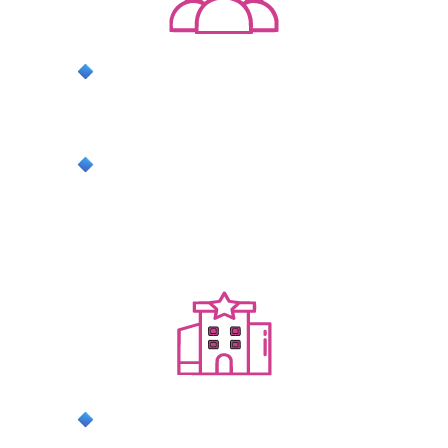
положительные отзывы без
принуждения — благодаря внедрению
бизнес-процессов
повышение рейтинга на площадках
бронирования
ДЛЯ ИНДУСТРИИ
формирование достойного образа
владельцев посуточных квартир,