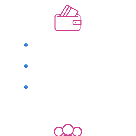
системную прибыль с выполнением
плана продаж
стабильную загрузку, забыв про
несезон
свободное время без выгорания и с
понятным контролем
ДЛЯ ГОСТЕЙ