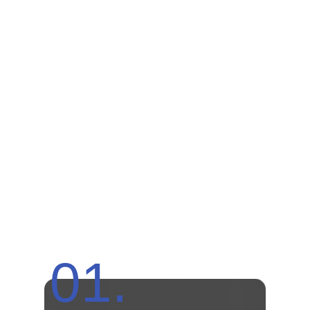
Малым отелем или
апартаментами
КТО ПРИХОДИТ К НАМ НА
ОБУЧЕНИЕ —
И ПОЛУЧАЕТ РЕЗУЛЬТАТ
НАЙДИТЕ СЕБЯ, ЧТОБЫ ПОНЯТЬ ВАШУ ТОЧКУ А
ДЛЯ АУДИТА БИЗНЕСА (В 1 МОДУЛЕ)
01.