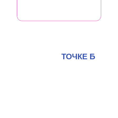
спиральной динамики.
ЧТО ВЫ ПОЛУЧАЕТЕ
В СВОЕЙ
ТОЧКЕ Б
от участия в
Женском бизнес-
клубе
ЛИЧНО