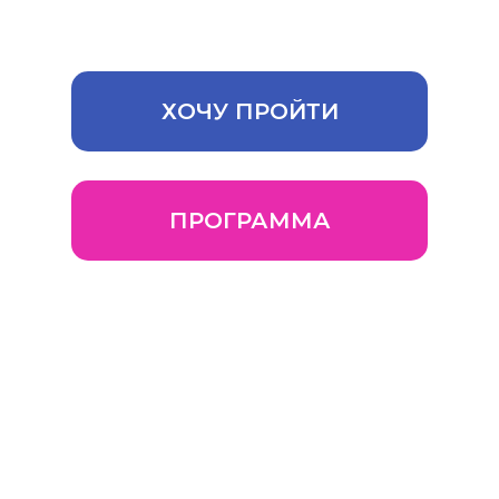
управление Вашим бизнесном
ХОЧУ ПРОЙТИ
ПРОГРАММА
Наставник Женского бизнес-
клуба - президент Гильдии
владельцев посуточной
аренды жилья, гостевых
домов, малых отелей и
апартаментов России