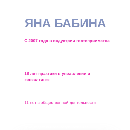
ЯНА БАБИНА
С 2007 года в индустрии гостеприимства
— прошла путь от публикаций в газетах о
сдаче жилья до побед в профильных
конкурсах
18 лет практики в управлении и
консалтинге
объектов посуточной
аренды, малых отелей и апартаментов
11 лет в общественной деятельности
— продвигаю реальные интересы
владельцев малых средств
размещения на уровне
законодательного регулирования