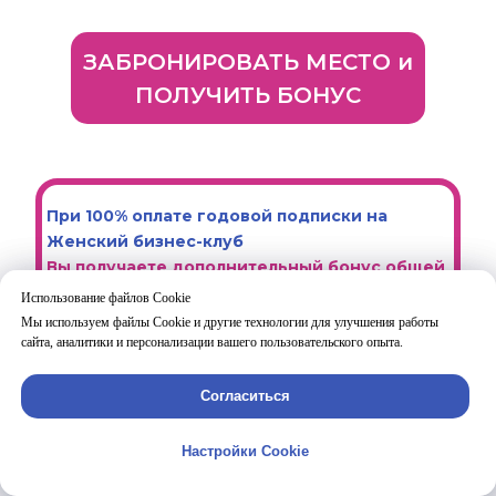
ЗАБРОНИРОВАТЬ МЕСТО и
ПОЛУЧИТЬ БОНУС
При 100% оплате годовой подписки на
Женский бизнес-клуб
Вы получаете дополнительный бонус общей
стоимостью
59 900 рублей
:
Использование файлов Cookie
Использование файлов Cookie
Мы используем файлы Cookie и другие технологии для улучшения работы
Мы используем файлы Cookie и другие технологии для улучшения работы
Доступ к программе "Сам Себе
сайта, аналитики и персонализации вашего пользовательского опыта.
сайта, аналитики и персонализации вашего пользовательского опыта.
Маркетолог";
Согласиться
Согласиться
Доступ к 11 записям "Планерки
посуточника"
Настройки Cookie
Настройки Cookie
с разбором 11 бизнес-процессов, актуальных