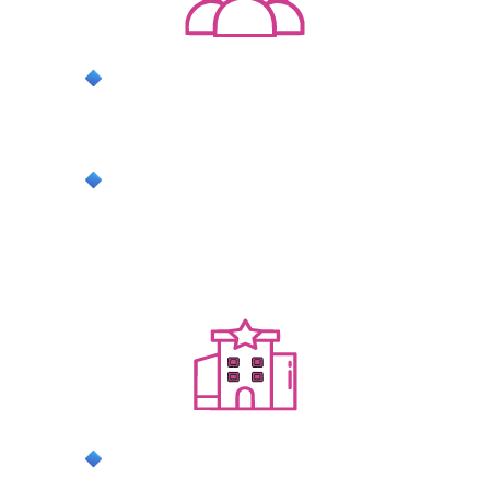
положительные отзывы без
принуждения — благодаря внедрению
бизнес-процессов
повышение рейтинга на площадках
бронирования
ДЛЯ ИНДУСТРИИ
формирование достойного образа
владельцев посуточных квартир,