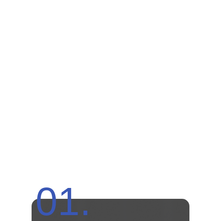
Малым отелем или
апартаментами
КТО ПРИХОДИТ К НАМ НА
ОБУЧЕНИЕ —
И ПОЛУЧАЕТ РЕЗУЛЬТАТ
НАЙДИТЕ СЕБЯ, ЧТОБЫ ПОНЯТЬ ВАШУ ТОЧКУ А
ДЛЯ АУДИТА БИЗНЕСА (В 1 МОДУЛЕ)
01.