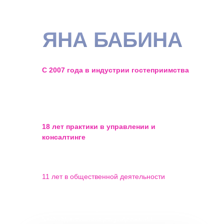
ЯНА БАБИНА
С 2007 года в индустрии гостеприимства
— прошла путь от публикаций в газетах о
сдаче жилья до побед в профильных
конкурсах
18 лет практики в управлении и
консалтинге
объектов посуточной
аренды, малых отелей и апартаментов
11 лет в общественной деятельности
— продвигаю реальные интересы
владельцев малых средств
размещения на уровне
законодательного регулирования