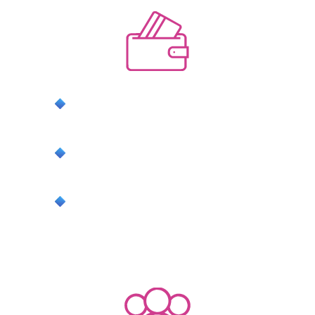
системную прибыль с выполнением
плана продаж
стабильную загрузку, забыв про
несезон
свободное время без выгорания и с
понятным контролем
ДЛЯ ГОСТЕЙ