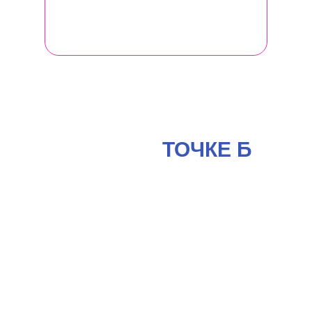
спиральной динамики.
ЧТО ВЫ ПОЛУЧАЕТЕ
В СВОЕЙ
ТОЧКЕ Б
от участия в
Женском бизнес-
клубе
ЛИЧНО