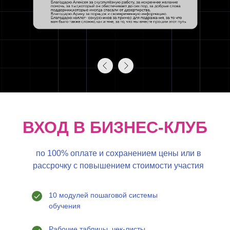
ВХОД В БИЗНЕС-КЛУБ
по 100% оплате и сохранением цены или в
рассрочку с повышением стоимости участия
10 модулей пошаговой системы
обучения
Рабочие таблицы, чек-листы,