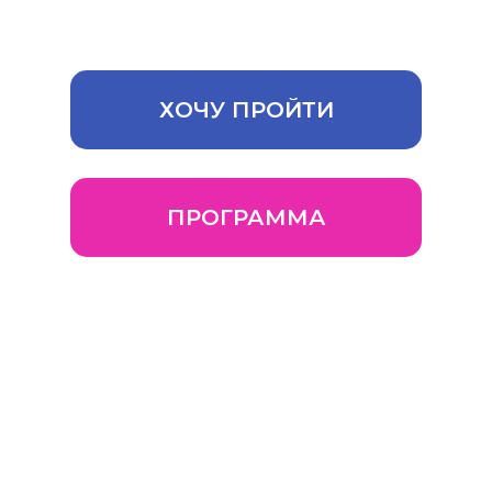
управление Вашим бизнесном
ХОЧУ ПРОЙТИ
ПРОГРАММА
Наставник Женского бизнес-
клуба - президент Гильдии
владельцев посуточной
аренды жилья, гостевых
домов, малых отелей и
апартаментов России