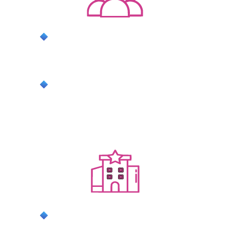
положительные отзывы без
принуждения — благодаря внедрению
бизнес-процессов
повышение рейтинга на площадках
бронирования
ДЛЯ ИНДУСТРИИ
формирование достойного образа
владельцев посуточных квартир,