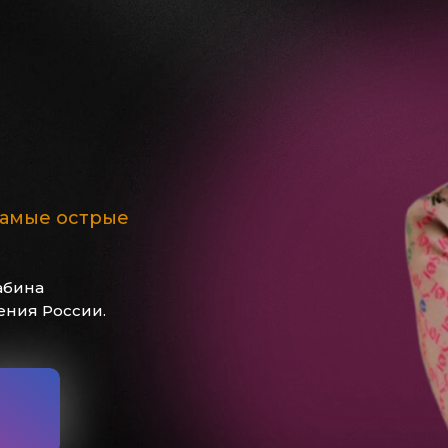
самые острые
абина
ения России.