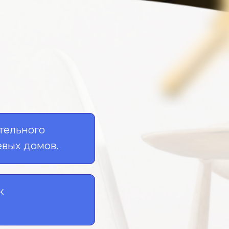
тельного
евых домов.
к