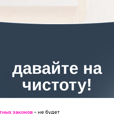
давайте на
чистоту!
тных законов
– не будет