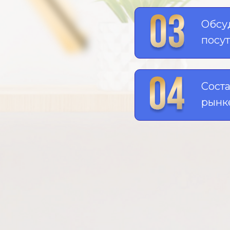
Обсу
посут
Соста
рынк