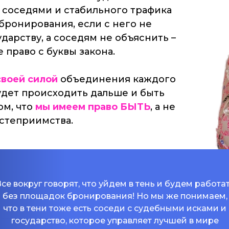
 соседями и стабильного трафика
бронирования, если с него не
ударству, а соседям не объяснить –
 право с буквы закона.
своей силой
объединения каждого
 будет происходить дальше и быть
ом, что
мы имеем право БЫТЬ
, а не
остеприимства.
се вокруг говорят, что уйдем в тень и будем работа
без площадок бронирования! Но мы же понимаем,
что в тени тоже есть соседи с судебными исками и
государство, которое управляет лучшей в мире