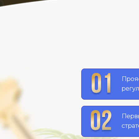
Проя
регу
Перв
страт