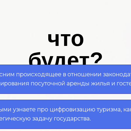
что
будет?
сним происходящее в отношении законода
лирования посуточной аренды жилья и гост
ыми узнаете про цифровизацию туризма, ка
егическую задачу государства.